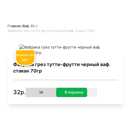
Главная
Ваф. Ст.
Фабрика грез тутти-фрутти черный ваф. стакан 70гр
Количество
38
шт
Фабрика грез тутти-фрутти черный ваф.
стакан 70гр
32р.
В корзину