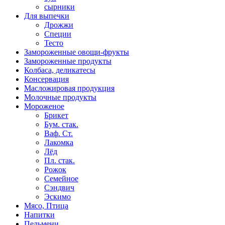
сырники
Для выпечки
Дрожжи
Специи
Тесто
Замороженные овощи-фрукты
Замороженные продукты
Колбаса, деликатесы
Консервация
Масложировая продукция
Молочные продукты
Мороженое
Брикет
Бум. стак.
Ваф. Ст.
Лакомка
Лёд
Пл. стак.
Рожок
Семейное
Сэндвич
Эскимо
Мясо, Птица
Напитки
Пельмени