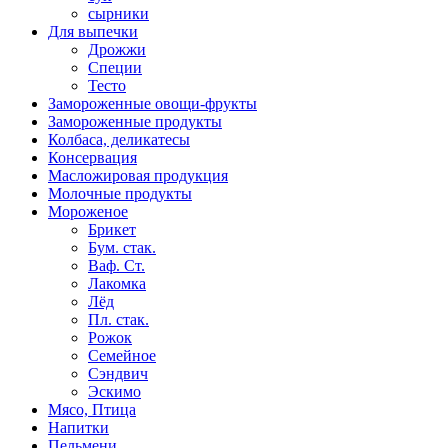
сырники
Для выпечки
Дрожжи
Специи
Тесто
Замороженные овощи-фрукты
Замороженные продукты
Колбаса, деликатесы
Консервация
Масложировая продукция
Молочные продукты
Мороженое
Брикет
Бум. стак.
Ваф. Ст.
Лакомка
Лёд
Пл. стак.
Рожок
Семейное
Сэндвич
Эскимо
Мясо, Птица
Напитки
Пельмени