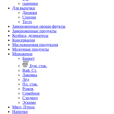
сырники
Для выпечки
Дрожжи
Специи
Тесто
Замороженные овощи-фрукты
Замороженные продукты
Колбаса, деликатесы
Консервация
Масложировая продукция
Молочные продукты
Мороженое
Брикет
Бум. стак.
Ваф. Ст.
Лакомка
Лёд
Пл. стак.
Рожок
Семейное
Сэндвич
Эскимо
Мясо, Птица
Напитки