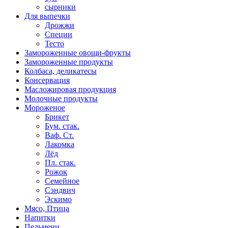
сырники
Для выпечки
Дрожжи
Специи
Тесто
Замороженные овощи-фрукты
Замороженные продукты
Колбаса, деликатесы
Консервация
Масложировая продукция
Молочные продукты
Мороженое
Брикет
Бум. стак.
Ваф. Ст.
Лакомка
Лёд
Пл. стак.
Рожок
Семейное
Сэндвич
Эскимо
Мясо, Птица
Напитки
Пельмени