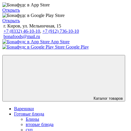
Открыть
Открыть
г. Киров, ул. Мельничная, 15
+7 (8332) 46-10-10
,
+7 (912) 736-10-10
bonafoods@mail.ru
App Store
Google Play
Каталог товаров
Вареники
Готовые блюда
Блины
вторые блюда
суп