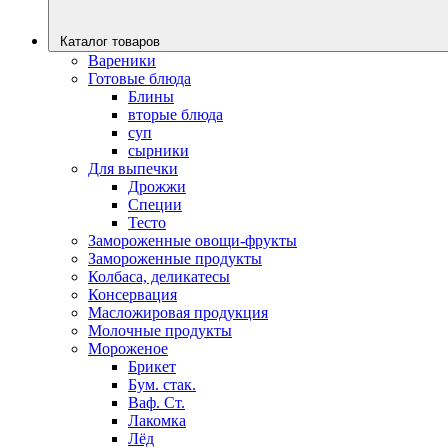
Каталог товаров
Вареники
Готовые блюда
Блины
вторые блюда
суп
сырники
Для выпечки
Дрожжи
Специи
Тесто
Замороженные овощи-фрукты
Замороженные продукты
Колбаса, деликатесы
Консервация
Масложировая продукция
Молочные продукты
Мороженое
Брикет
Бум. стак.
Ваф. Ст.
Лакомка
Лёд