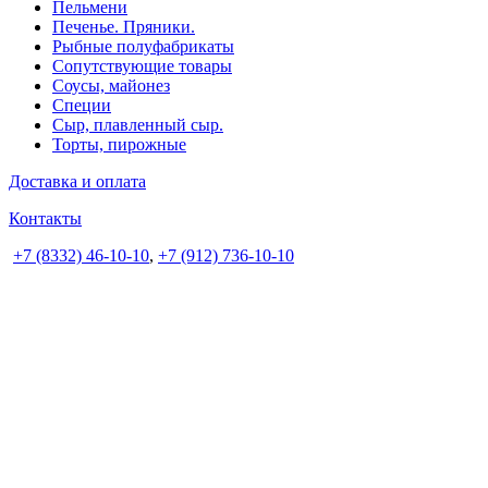
Пельмени
Печенье. Пряники.
Рыбные полуфабрикаты
Сопутствующие товары
Соусы, майонез
Специи
Сыр, плавленный сыр.
Торты, пирожные
Доставка и оплата
Контакты
+7 (8332) 46-10-10
,
+7 (912) 736-10-10