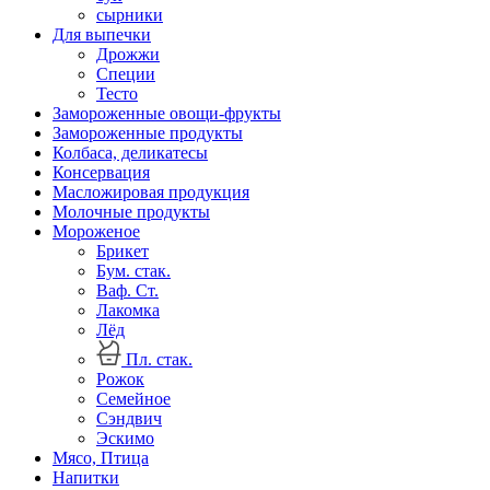
сырники
Для выпечки
Дрожжи
Специи
Тесто
Замороженные овощи-фрукты
Замороженные продукты
Колбаса, деликатесы
Консервация
Масложировая продукция
Молочные продукты
Мороженое
Брикет
Бум. стак.
Ваф. Ст.
Лакомка
Лёд
Пл. стак.
Рожок
Семейное
Сэндвич
Эскимо
Мясо, Птица
Напитки