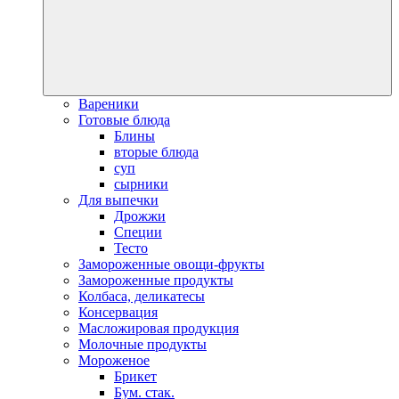
Вареники
Готовые блюда
Блины
вторые блюда
суп
сырники
Для выпечки
Дрожжи
Специи
Тесто
Замороженные овощи-фрукты
Замороженные продукты
Колбаса, деликатесы
Консервация
Масложировая продукция
Молочные продукты
Мороженое
Брикет
Бум. стак.