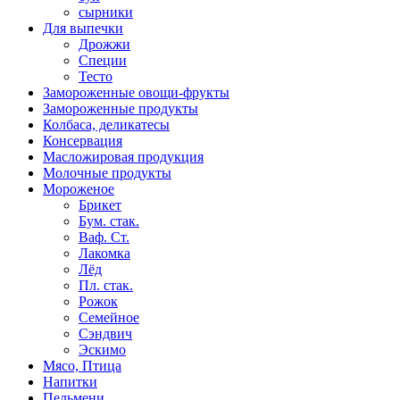
сырники
Для выпечки
Дрожжи
Специи
Тесто
Замороженные овощи-фрукты
Замороженные продукты
Колбаса, деликатесы
Консервация
Масложировая продукция
Молочные продукты
Мороженое
Брикет
Бум. стак.
Ваф. Ст.
Лакомка
Лёд
Пл. стак.
Рожок
Семейное
Сэндвич
Эскимо
Мясо, Птица
Напитки
Пельмени