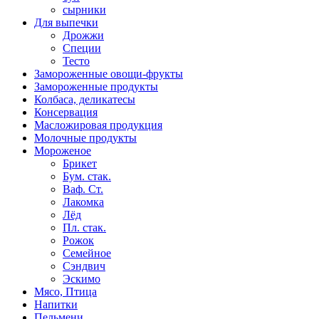
сырники
Для выпечки
Дрожжи
Специи
Тесто
Замороженные овощи-фрукты
Замороженные продукты
Колбаса, деликатесы
Консервация
Масложировая продукция
Молочные продукты
Мороженое
Брикет
Бум. стак.
Ваф. Ст.
Лакомка
Лёд
Пл. стак.
Рожок
Семейное
Сэндвич
Эскимо
Мясо, Птица
Напитки
Пельмени